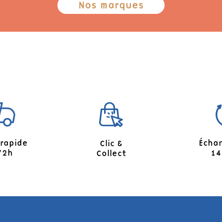
Nos marques
 rapide
Écha
Clic &
72h
14
Collect
E