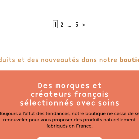
1
2
…
5
>
duits et des nouveautés dans notre
bouti
Des marques et
créateurs français
sélectionnés avec soins
Toujours à l’affût des tendances, notre boutique ne cesse de s
renouveler pour vous proposer des produits naturellement
fabriqués en France.