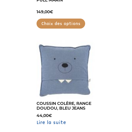
PULL MARIN
149,00
€
Choix des options
Ce
produit
a
plusieurs
variations.
Les
options
peuvent
être
choisies
sur
COUSSIN COLÈRE, RANGE
DOUDOU, BLEU JEANS
la
page
44,00
€
Lire la suite
du
produit