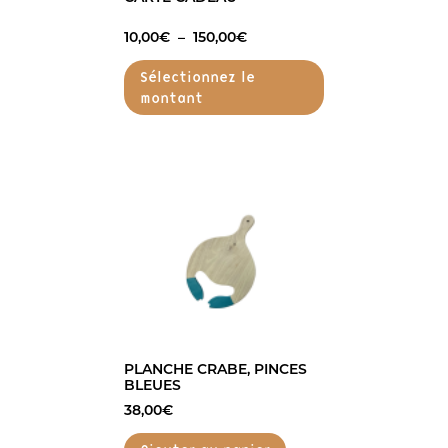
PLAGE
10,00
€
–
150,00
€
DE
PRIX :
Sélectionnez le
10,00€
montant
À
150,00€
Ce
produit
a
plusieurs
variations.
Les
options
peuvent
être
choisies
sur
PLANCHE CRABE, PINCES
BLEUES
la
page
38,00
€
du