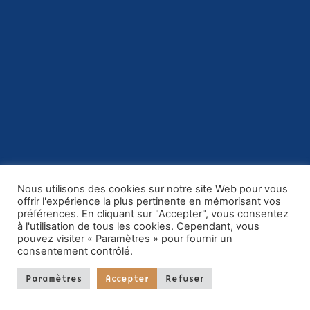
Nous utilisons des cookies sur notre site Web pour vous
offrir l'expérience la plus pertinente en mémorisant vos
préférences. En cliquant sur "Accepter", vous consentez
à l'utilisation de tous les cookies. Cependant, vous
pouvez visiter « Paramètres » pour fournir un
MENTIONS LÉGALES
consentement contrôlé.
POLITIQUE DE CONFIDENTIALITÉ
Paramètres
Accepter
Refuser
CONDITIONS GÉNÉRALES DE VENTES
Réalisé par
Popcorn Communication