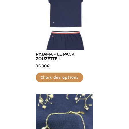
PYJAMA « LE PACK
ZOUZETTE »
95,00
€
Choix des options
Ce
produit
a
plusieurs
variations.
Les
options