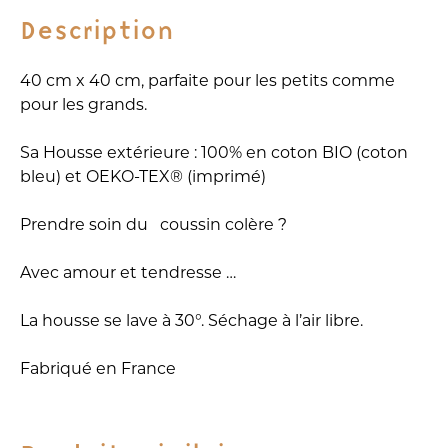
Range
Description
doudou,
terracotta
40 cm x 40 cm, p
arfaite pour les petits comme
pour les grands.
Sa
Housse extérieure : 100% en coton BIO (coton
bleu) et OEKO-TEX® (imprimé)
Prendre soin du coussin colère ?
Avec amour et tendresse …
La housse se lave à 30°. Séchage à l’air libre.
Fabriqué en France