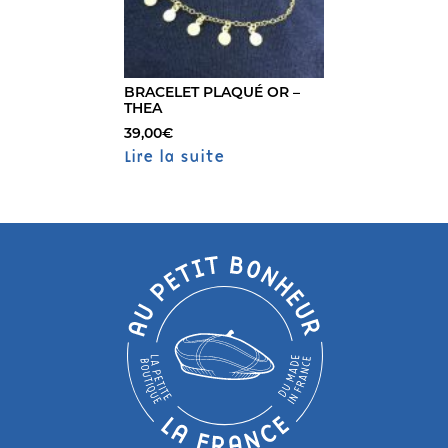
peuvent
être
choisies
sur
BRACELET PLAQUÉ OR –
THEA
la
page
39,00
€
Lire la suite
du
produit