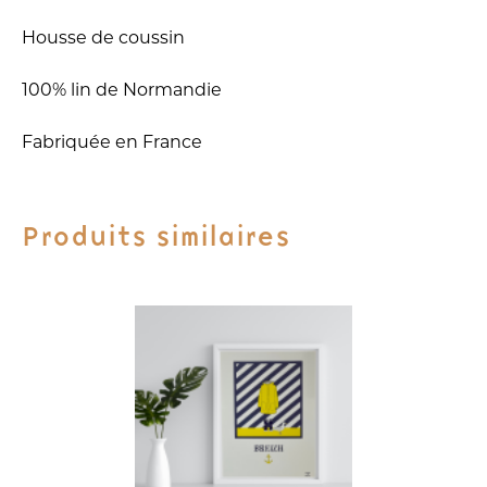
pêche
Housse de coussin
à
pied
100% lin de Normandie
Fabriquée en France
Produits similaires