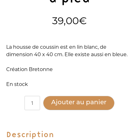
39,00
€
La housse de coussin est en lin blanc, de
dimension 40 x 40 cm. Elle existe aussi en bleue.
Création Bretonne
En stock
quantité
Alternative:
Ajouter au panier
de
Housse
de
coussin
Description
lin,