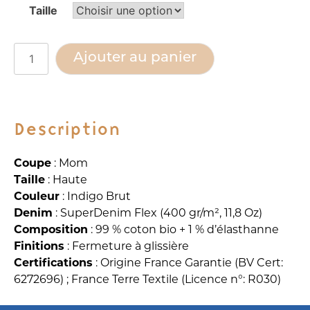
Taille
Alternative:
quantité
Ajouter au panier
de
LE
208
MAM
Description
SUPERDENIM
FLEX
Coupe
: Mom
INDIGO
Taille
: Haute
-
Couleur
: Indigo Brut
JEAN
Denim
: SuperDenim Flex (400 gr/m², 11,8 Oz)
1083
Composition
: 99 % coton bio + 1 % d’élasthanne
Finitions
: Fermeture à glissière
Certifications
: Origine France Garantie (BV Cert:
6272696) ; France Terre Textile (Licence n°: R030)