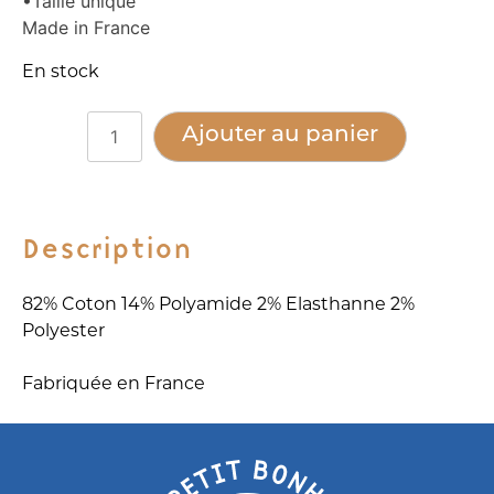
•Taille unique
Made in France
En stock
quantité
Alternative:
Ajouter au panier
de
Mitaines
coton
-
Description
BERTHE
Aux
82% Coton 14% Polyamide 2% Elasthanne 2%
Grands
Polyester
Pieds
-
Fabriquée en France
baleine