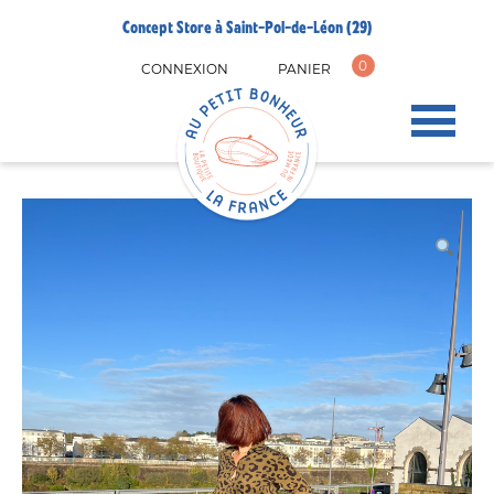
Concept Store à Saint-Pol-de-Léon (29)
0
CONNEXION
PANIER