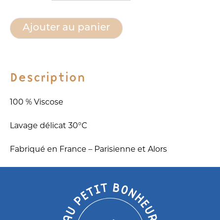
Alternative:
quantité
Ajouter au panier
de
Pantalon
Moskova
Description
100 % Viscose
Lavage délicat 30°C
Fabriqué en France – Parisienne et Alors