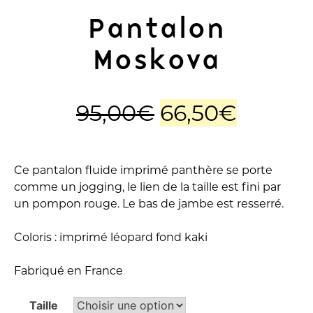
Pantalon
Moskova
Le
Le
95,00
€
66,50
€
prix
prix
initial
actuel
Ce pantalon fluide imprimé panthère se porte
comme un jogging, le lien de la taille est fini par
était :
est :
un pompon rouge. Le bas de jambe est resserré.
95,00€.
66,50€
Coloris : imprimé léopard fond kaki
Fabriqué en France
Taille