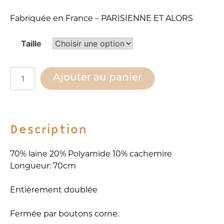
Fabriquée en France – PARISIENNE ET ALORS
Taille
Alternative:
quantité
Ajouter au panier
de
Veste
ceinturée
MILLE
Description
70% laine 20% Polyamide 10% cachemire
Longueur: 70cm
Entièrement doublée
Fermée par boutons corne.