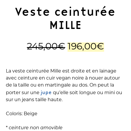
Veste ceinturée
MILLE
Le
Le
245,00
€
196,00
€
prix
prix
initial
actue
La veste ceinturée Mille est droite et en lainage
avec ceinture en cuir vegan noire à nouer autour
était :
est :
de la taille ou en martingale au dos. On peut la
jupe
porter sur une
qu’elle soit longue ou mini ou
245,00€.
196,0
sur un jeans taille haute.
Coloris: Beige
*
ceinture non amovible