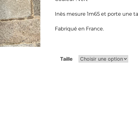
était :
est :
Inès mesure 1m65 et porte une tai
63,00€.
44,10€.
Fabriqué en France.
Alternative:
Taille