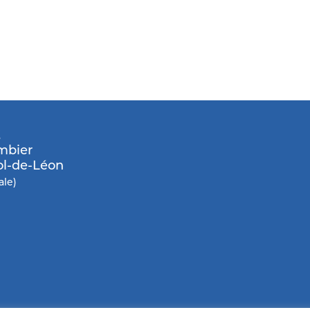
E
ombier
ol-de-Léon
ale)