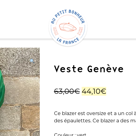
Veste Genève
Le
Le
63,00
€
44,10
€
prix
prix
Ce blazer est oversize et a un col
initial
actuel
des épaulettes. Ce blazer a des 
Couleur : vert