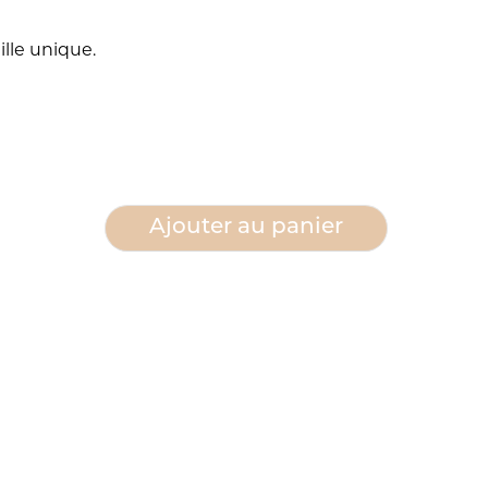
lle unique.
quantité
Ajouter au panier
de
Veste
Genève