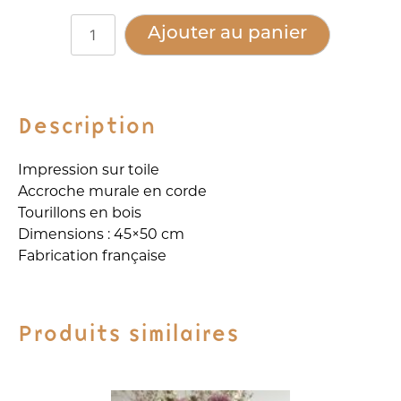
quantité
Alternative:
Ajouter au panier
de
Kakémono
-
Cabines
Description
de
Plage
Impression sur toile
Accroche murale en corde
Tourillons en bois
Dimensions : 45×50 cm
Fabrication française
Produits similaires